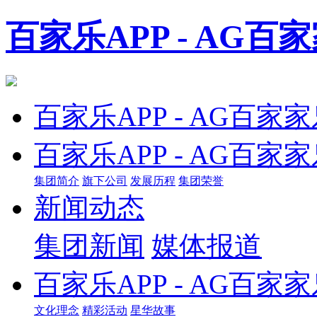
百家乐APP - AG
百家乐APP - AG百家
百家乐APP - AG百家
集团简介
旗下公司
发展历程
集团荣誉
新闻动态
集团新闻
媒体报道
百家乐APP - AG百家
文化理念
精彩活动
星华故事