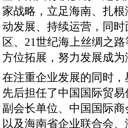
家战略，立足海南、扎根
动发展、持续运营，同时
区、21世纪海上丝绸之
方位拓展，努力发展成为
在注重企业发展的同时，
先后担任了中国国际贸易
副会长单位、中国国际商
以及海南省企业联合会、