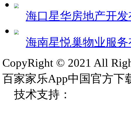
海口星华房地产开发
海南星悦巢物业服务
CopyRight © 2021 All R
百家家乐App中国官方
技术支持：