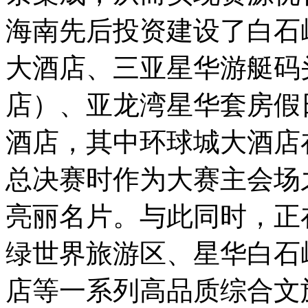
海南先后投资建设了白石
大酒店、三亚星华游艇码
店）、亚龙湾星华套房假
酒店，其中环球城大酒店在
总决赛时作为大赛主会场
亮丽名片。与此同时，正
绿世界旅游区、星华白石
店等一系列高品质综合文