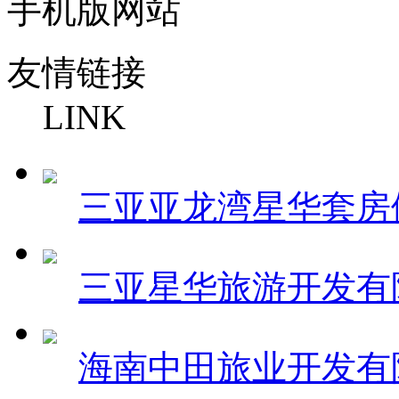
手机版网站
友情链接
LINK
三亚亚龙湾星华套房
三亚星华旅游开发有
海南中田旅业开发有