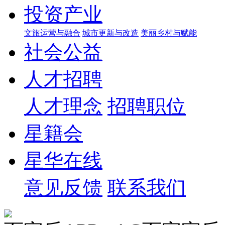
投资产业
文旅运营与融合
城市更新与改造
美丽乡村与赋能
社会公益
人才招聘
人才理念
招聘职位
星籍会
星华在线
意见反馈
联系我们