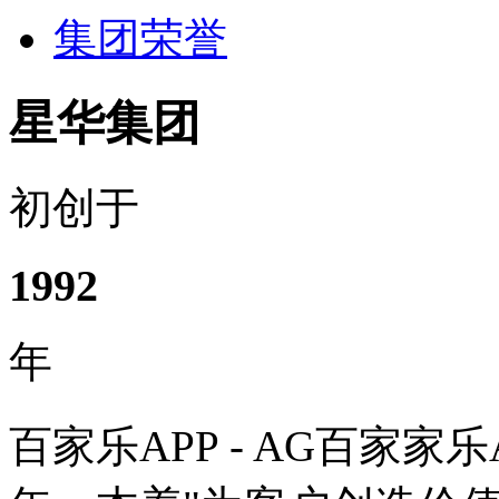
集团荣誉
星华集团
初创于
1992
年
百家乐APP - AG百家家