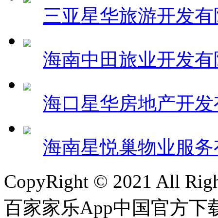
三亚星华旅游开发有
海南中田旅业开发有
海口星华房地产开发
海南星悦巢物业服务
CopyRight © 2021 All R
百家家乐App中国官方