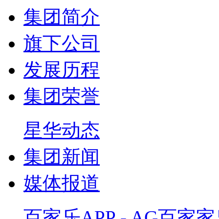
集团简介
旗下公司
发展历程
集团荣誉
星华动态
集团新闻
媒体报道
百家乐APP - AG百家