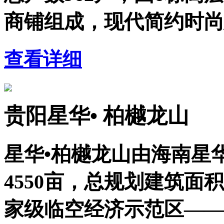
商铺组成，现代简约时尚
查看详细
贵阳星华• 柏樾龙山
星华•柏樾龙山由海南星
4550亩，总规划建筑面
家级临空经济示范区——