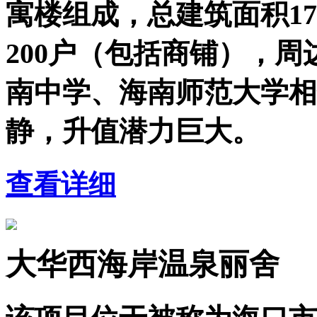
寓楼组成，总建筑面积178
200户（包括商铺），
南中学、海南师范大学相
静，升值潜力巨大。
查看详细
大华西海岸温泉丽舍