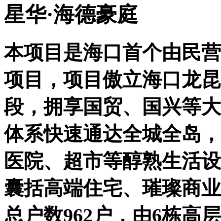
星华·海德豪庭
本项目是海口首个由民营
项目，项目傲立海口龙昆
段，拥享国贸、国兴等大
体系快速通达全城全岛，
医院、超市等醇熟生活设施
囊括高端住宅、璀璨商业
总户数962户，由6栋高