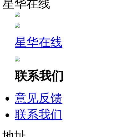
星华在线
星华在线
联系我们
意见反馈
联系我们
地址