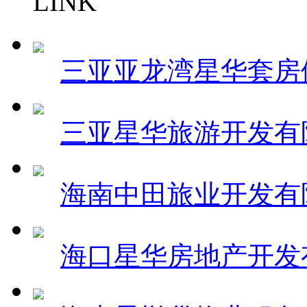
LINK
三亚亚龙湾星华套房
三亚星华旅游开发有
海南中田旅业开发有
海口星华房地产开发