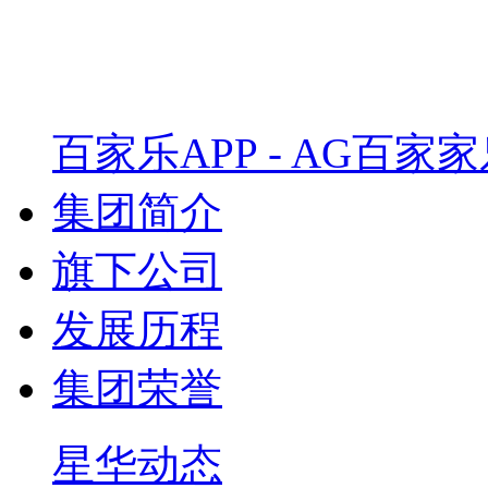
百家乐APP - AG百家
集团简介
旗下公司
发展历程
集团荣誉
星华动态