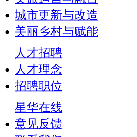
城市更新与改造
美丽乡村与赋能
人才招聘
人才理念
招聘职位
星华在线
意见反馈