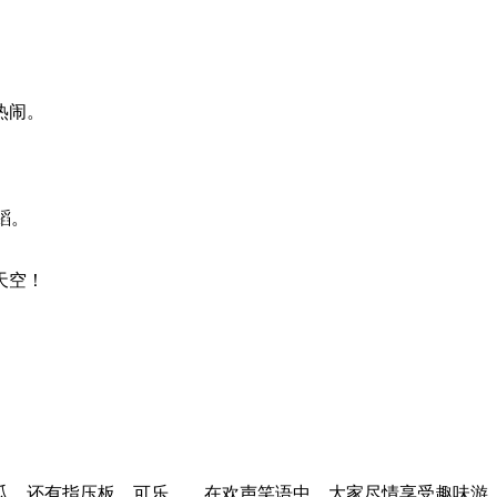
热闹。
蹈。
天空！
瓜，还有指压板，可乐……在欢声笑语中，大家尽情享受趣味游