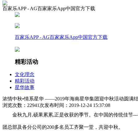
百家乐APP - AG百家家乐App中国官方下载
百家乐APP - AG百家家乐App中国官方下载
精彩活动
文化理念
精彩活动
星华故事
浓情中秋•情系星华 ——2019年海南星华集团迎中秋活动圆满
浏览次数：22941次
发布时间：2019-12-24 15:37:08
金秋九月,硕果累累,正是收获的季节。在中国的传统佳节--
团总部及各分公司的200多名员工齐聚一堂，共迎中秋。