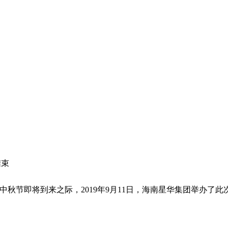
结束
-中秋节即将到来之际，2019年9月11日，海南星华集团举办了