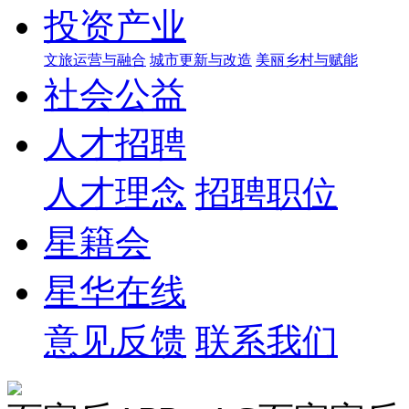
投资产业
文旅运营与融合
城市更新与改造
美丽乡村与赋能
社会公益
人才招聘
人才理念
招聘职位
星籍会
星华在线
意见反馈
联系我们