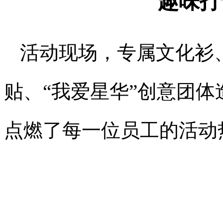
趣味打
活动现场，专属文化衫
贴、“我爱星华”创意团体造
点燃了每一位员工的活动