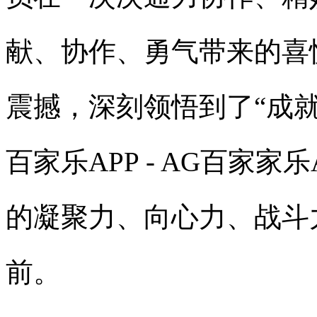
献、协作、勇气带来的喜
震撼，深刻领悟到了“成
百家乐APP - AG百家
的凝聚力、向心力、战斗
前。