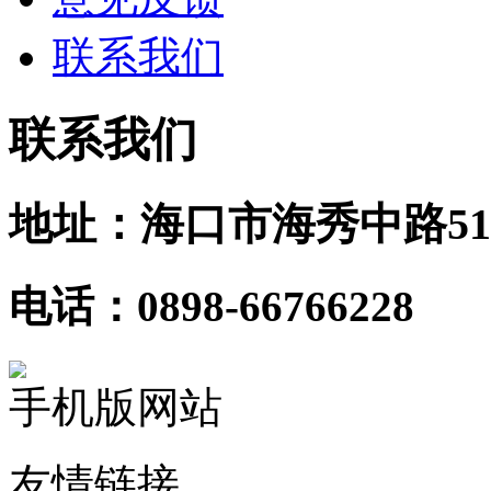
联系我们
联系我们
地址：海口市海秀中路51
电话：0898-66766228
手机版网站
友情链接