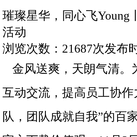
璀璨星华，同心飞Young
活动
浏览次数：21687次
发布时间
金风送爽，天朗气清。
互动交流，提高员工协作
队，团队成就自我”的百家乐