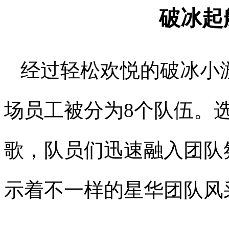
破冰起
经过轻松欢悦的破冰小
场员工被分为8个队伍。
歌，队员们迅速融入团队
示着不一样的星华团队风