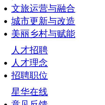
文旅运营与融合
城市更新与改造
美丽乡村与赋能
人才招聘
人才理念
招聘职位
星华在线
意见反馈