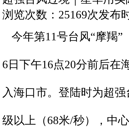
浏览次数：25169次
发布时间
今年第11号台风“摩羯
6日下午16点20分前后
入海口市。登陆时为超强
级以上（68米/秒），中心