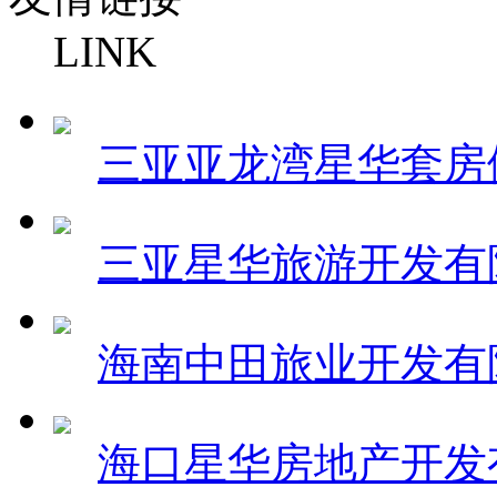
LINK
三亚亚龙湾星华套房
三亚星华旅游开发有
海南中田旅业开发有
海口星华房地产开发