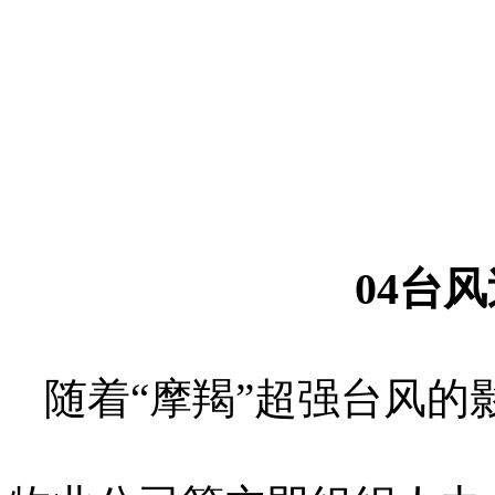
04台
随着“摩羯”超强台风