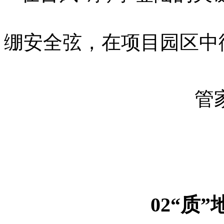
绷安全弦，在项目园区中
管
02“质