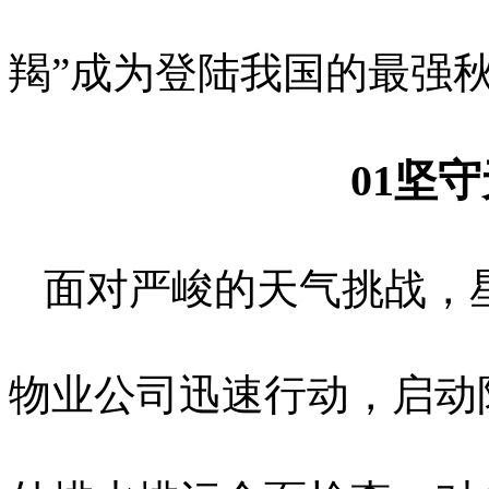
羯”成为登陆我国的最强
01坚
面对严峻的天气挑战，
物业公司迅速行动，启动