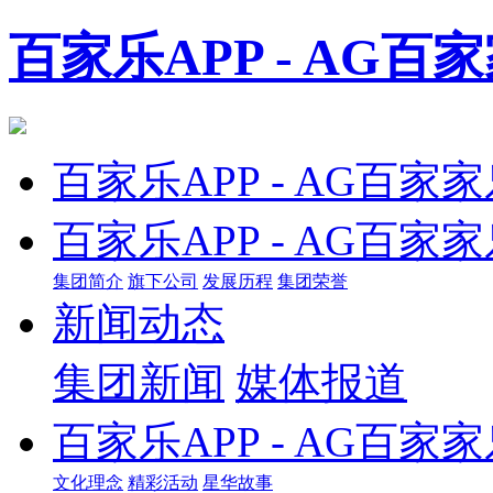
百家乐APP - AG
百家乐APP - AG百家
百家乐APP - AG百家
集团简介
旗下公司
发展历程
集团荣誉
新闻动态
集团新闻
媒体报道
百家乐APP - AG百家
文化理念
精彩活动
星华故事