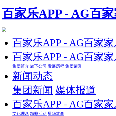
百家乐APP - AG
百家乐APP - AG百家
百家乐APP - AG百家
集团简介
旗下公司
发展历程
集团荣誉
新闻动态
集团新闻
媒体报道
百家乐APP - AG百家
文化理念
精彩活动
星华故事