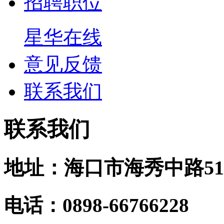
招聘职位
星华在线
意见反馈
联系我们
联系我们
地址：海口市海秀中路51
电话：0898-66766228