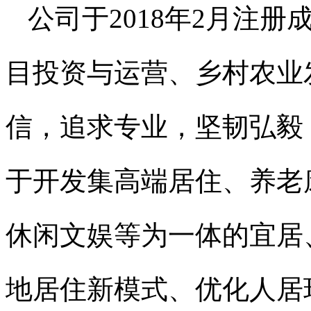
公司于2018年2月注
目投资与运营、乡村农业
信，追求专业，坚韧弘毅
于开发集高端居住、养老
休闲文娱等为一体的宜居
地居住新模式、优化人居