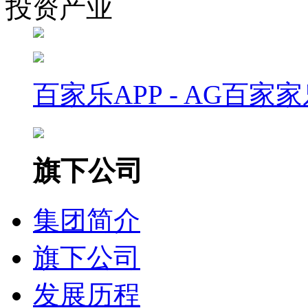
投资产业
百家乐APP - AG百家
旗下公司
集团简介
旗下公司
发展历程